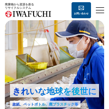
廃棄物から資源を創る
リサイクルシステム
お問い合わせ
会社案内
会社案内
事業内容
経営理念
事業内容
採用情報
会社概要
ペーパー
リサイクル
地域住民の方へ
沿革
ペットボトル
リサイクル
よくあるご質問
きれいな地球を後世に
事業所一覧
廃プラスチック
リサイクル
CSR活動
鉄・非鉄
リサイクル
故紙、ペットボトル、廃プラスチック等
登録許可証